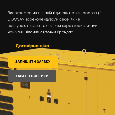
Високоефективні і надійні дизельні електростанції
DOOSAN зарекомендували себе, як не
поступаються за технічними характеристиками
найбільш відомим світовим брендам.
Договірна ціна
ЗАЛИШИТИ ЗАЯВКУ
ХАРАКТЕРИСТИКИ