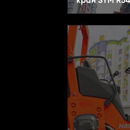
кран SYM R54