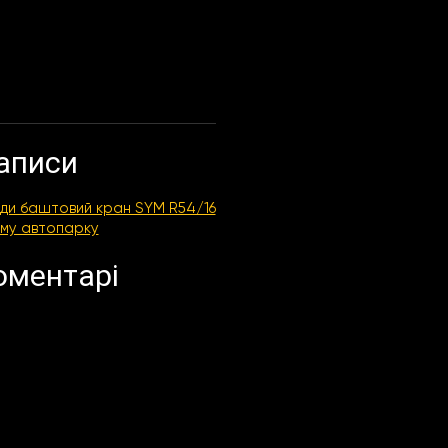
аписи
ди баштовий кран SYM R54/16
му автопарку
оментарі