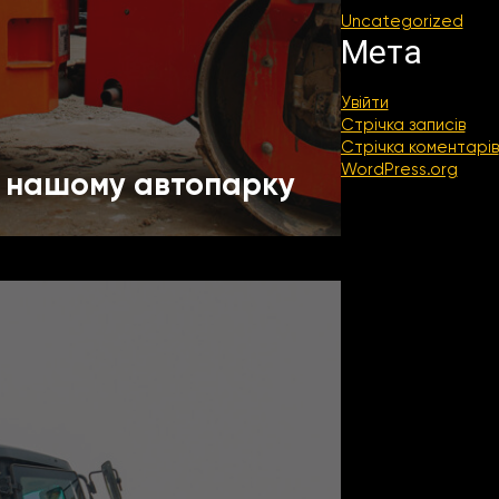
Uncategorized
Мета
Увійти
Стрічка записів
Стрічка коментарів
WordPress.org
в нашому автопарку