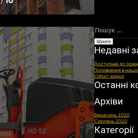
/16
Пошук:
Недавні з
Доступний до орен
Поповнення в нашо
Об’єкт задно!
Останні к
Архіви
Вересень 2020
Серпень 2020
Категорії